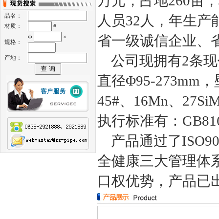
万元，占地260亩
品名：
人员32人，年生产
材质：
#
省一级诚信企业、
Φ
×
规格：
公司现拥有2条现
产地：
直径Φ95-273mm
45#、16Mn、27Si
执行标准有：GB8162-
产品通过了ISO90
全健康三大管理体系
口权优势，产品已